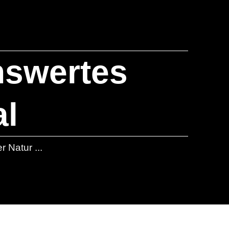
enswertes
al
r Natur ...